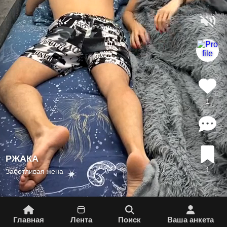
1
РЖАКА
1
Заботливая жена
Главная
Лента
Поиск
Вашa aнкета