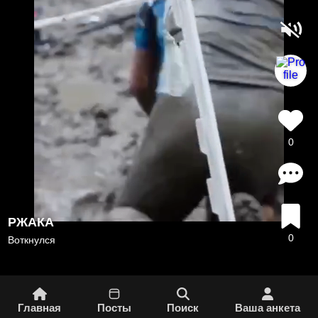
0
РЖАКА
0
Воткнулся
Главная
Посты
Поиск
Вашa aнкета