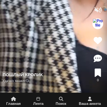
0
ПОШЛЫЙ КРОЛИК
0
Удачно зашел 😏
Главная
Лента
Поиск
Вашa aнкета