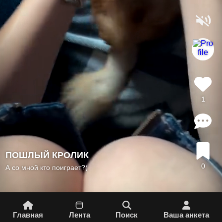
1
ПОШЛЫЙ КРОЛИК
0
А со мной кто поиграет?(
Главная
Лента
Поиск
Вашa aнкета