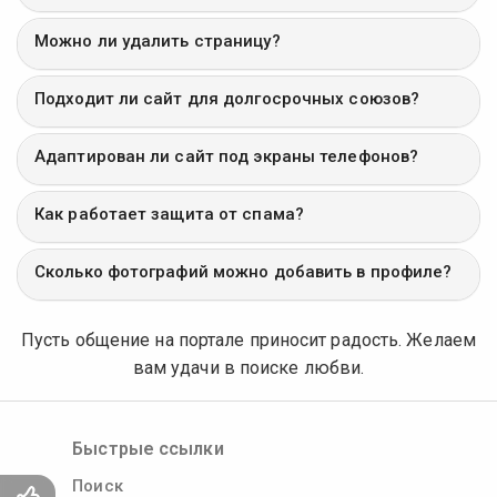
Можно ли удалить страницу?
Подходит ли сайт для долгосрочных союзов?
Адаптирован ли сайт под экраны телефонов?
Как работает защита от спама?
Сколько фотографий можно добавить в профиле?
Пусть общение на портале приносит радость. Желаем
вам удачи в поиске любви.
Быстрые ссылки
Поиск