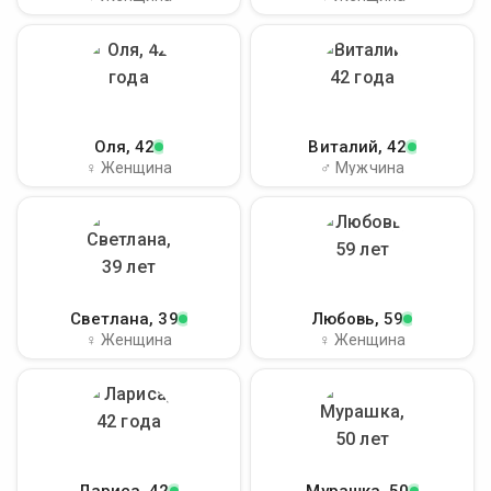
Оля
, 42
Виталий
, 42
♀ Женщина
♂ Мужчина
Светлана
, 39
Любовь
, 59
♀ Женщина
♀ Женщина