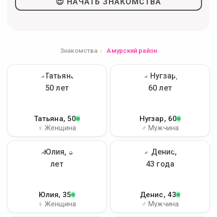
😍 НАЧАТЬ ЗНАКОМСТВА
Знакомства
Амурский район
Татьяна
, 50
Нугзар
, 60
♀ Женщина
♂ Мужчина
Юлия
, 35
Денис
, 43
♀ Женщина
♂ Мужчина