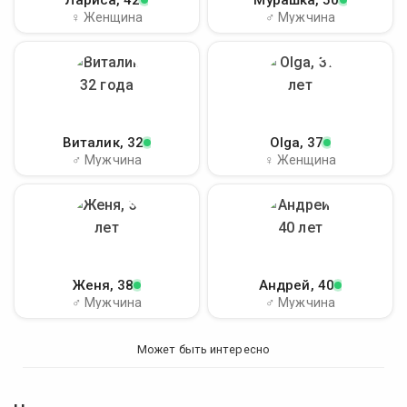
Лариса
, 42
Мурашка
, 50
♀ Женщина
♂ Мужчина
Виталик
, 32
Olga
, 37
♂ Мужчина
♀ Женщина
Женя
, 38
Андрей
, 40
♂ Мужчина
♂ Мужчина
Может быть интересно