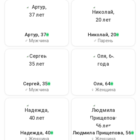
Артур
, 37
Николай
, 20
♂ Мужчина
♂ Парень
Сергей
, 35
Оля
, 64
♂ Мужчина
♀ Женщина
Надежда
, 40
Людмила Прищепова
, 56
♀ Женщина
♀ Женщина