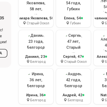
35
Тамара Яковлева
, 58
Елена
, 54
Нечаянна
Старый Оскол
Губкин
с!
е
ции!
А
Даниил
, 23
Сергей
, 47
Алек
Белгород
Старый Оскол
Ирина
, 36
Андрей
, 42
Nat
Белгород
Белгород