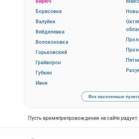
Бирюч
Майс
Борисовка
Новы
Валуйки
Октя
обла
Вейделевка
Прол
Волоконовка
Прох
Горьковский
Пятн
Грайворон
Разу
Губкин
Ивня
Все населенные пункты
Пусть времяпрепровождение на сайте радует.