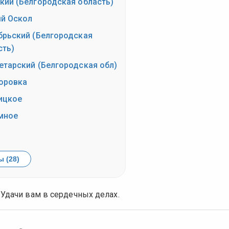
кий (Белгородская область)
й Оскол
брьский (Белгородская
сть)
етарский (Белгородская обл)
оровка
ицкое
мное
 (28)
 Удачи вам в сердечных делах.