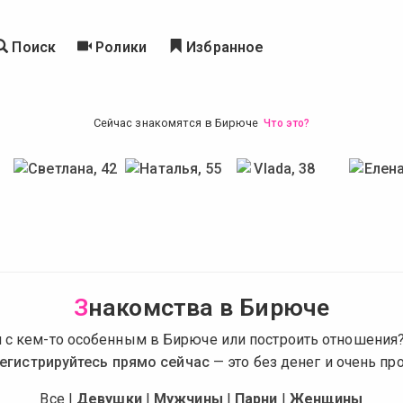
Поиск
Ролики
Избранное
Сейчас знакомятся в Бирюче
Что это?
З
накомства в Бирюче
 с кем-то особенным в Бирюче или построить отношения
егистрируйтесь прямо сейчас
— это без денег и очень про
Все
|
Девушки
|
Мужчины
|
Парни
|
Женщины