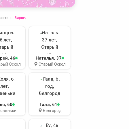
ласть
Бирюч
рей
, 46
Наталья
, 37
арый Оскол
Старый Оскол
ля
, 60
Гала
, 61
Ровеньки
Белгород