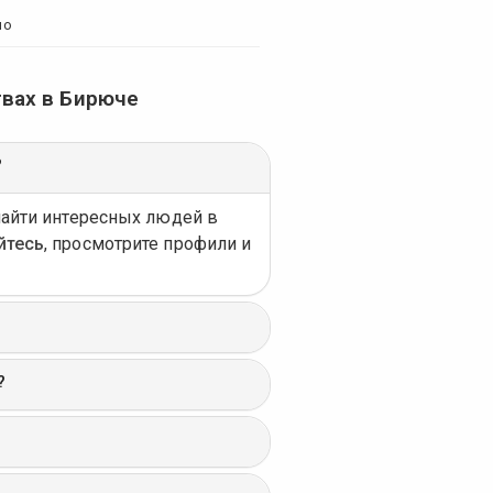
но
вах в Бирюче
?
найти интересных людей в
йтесь
, просмотрите профили и
?