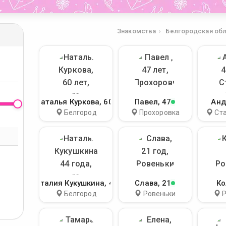
Знакомства
Белгородская об
Наталья Куркова
, 60
Павел
, 47
Анд
Белгород
Прохоровка
Ст
Наталия Кукушкина
, 44
Слава
, 21
Ко
Белгород
Ровеньки