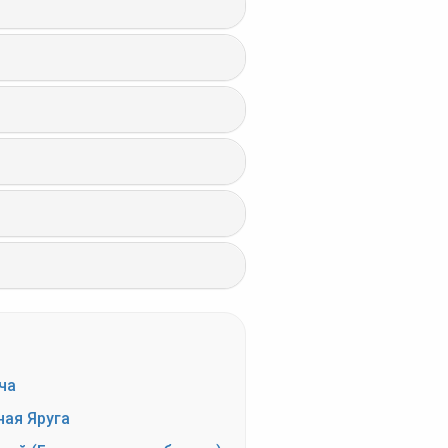
ча
ная Яруга