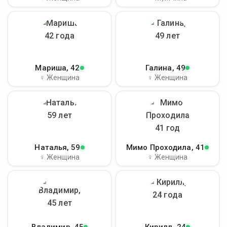
Мариша
, 42
Галина
, 49
♀ Женщина
♀ Женщина
Наталья
, 59
Мимо Проходила
, 41
♀ Женщина
♀ Женщина