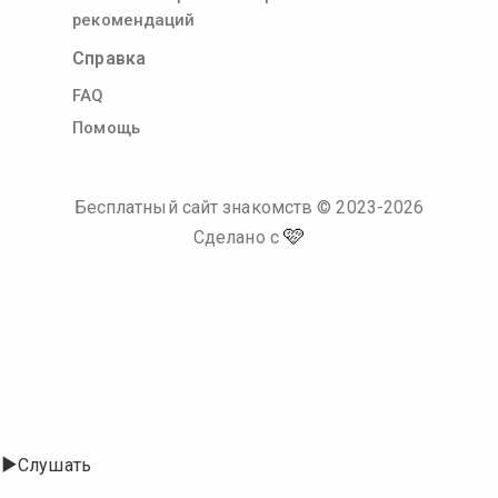
рекомендаций
Справка
FAQ
Помощь
Бесплатный сайт знакомств
© 2023-
2026
🩷
Сделано с
Слушать