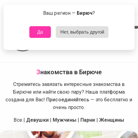
Сейчас знакомятся в Бирюче
Что это?
Ваш регион —
Бирюч
?
Да
Нет, выбрать другой
З
накомства в Бирюче
Стремитесь завязать интересные знакомства в
Бирюче или найти свою пару? Наша платформа
создана для Вас!
Присоединяйтесь
— это бесплатно и
очень просто.
Все
|
Девушки
|
Мужчины
|
Парни
|
Женщины