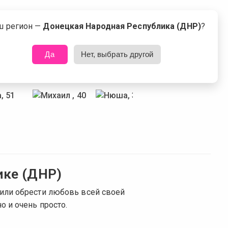
📝 ЗАРЕГИСТРИРОВАТЬСЯ
ш регион —
Донецкая Народная Республика (ДНР)
?
Да
Нет, выбрать другой
ике (ДНР)
или обрести любовь всей своей
о и очень просто.