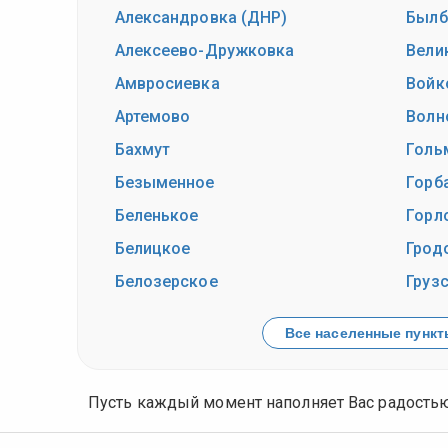
Александровка (ДНР)
Былб
Алексеево-Дружковка
Вели
Амвросиевка
Войк
Артемово
Волн
Бахмут
Голь
Безыменное
Горб
Беленькое
Горл
Белицкое
Грод
Белозерское
Груз
Все населенные пункты
Пусть каждый момент наполняет Вас радостью