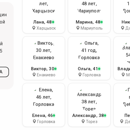
щин
ой
Лана
, 48
Марина
, 48
Ник
Харцызск
Мариуполь
Д
ый
5
Виктор
, 30
Ольга
, 41
Влад
А
Енакиево
Горловка
М
Елена
, 46
Александр
, 38
Пе
Горловка
Торез
Де