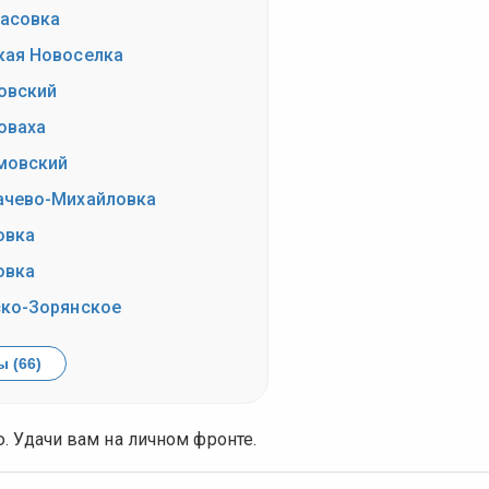
асовка
кая Новоселка
овский
оваха
мовский
ачево-Михайловка
овка
овка
ско-Зорянское
 (66)
. Удачи вам на личном фронте.