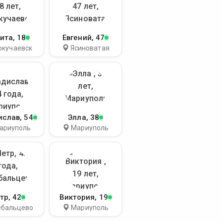
ита
, 18
Евгений
, 47
окучаевск
Ясиноватая
ислав
, 54
Элла
, 38
ариуполь
Мариуполь
тр
, 42
Виктория
, 19
бальцево
Мариуполь