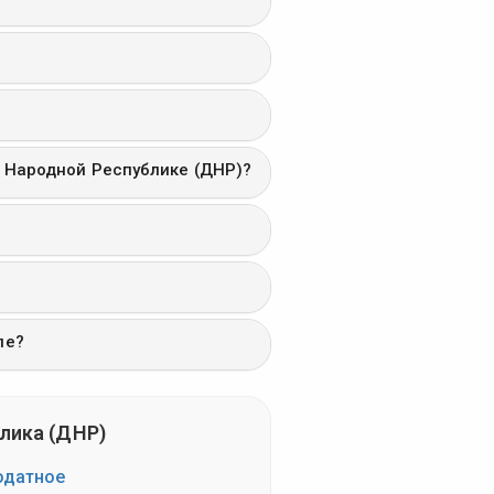
й Народной Республике (ДНР)?
ле?
лика (ДНР)
одатное