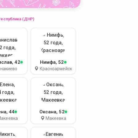
Республика (ДНР)
ислав
, 42
Нимфа
, 52
Енакиево
Красноармейск
ена
, 44
Оксана
, 52
акеевка
Макеевка