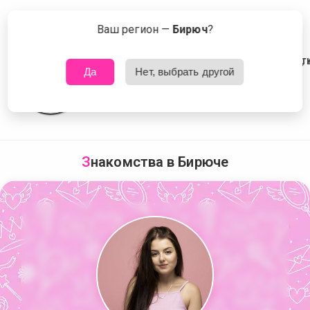
Сейчас знакомятся в Бирюче
Что это?
Ваш регион —
Бирюч
?
Да
Нет, выбрать другой
З
накомства в Бирюче