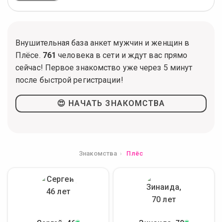
Внушительная база анкет мужчин и женщин в
Плёсе.
761
человека в сети и ждут вас прямо
сейчас! Первое знакомство уже через 5 минут
после быстрой регистрации!
😍 НАЧАТЬ ЗНАКОМСТВА
Знакомства
Плёс