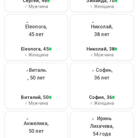
Сергей
, 46
Зинаида
, 70
♂ Мужчина
♀ Женщина
Eleonora
, 45
Николай
, 38
♀ Женщина
♂ Мужчина
Виталий
, 50
София
, 36
♂ Мужчина
♀ Женщина