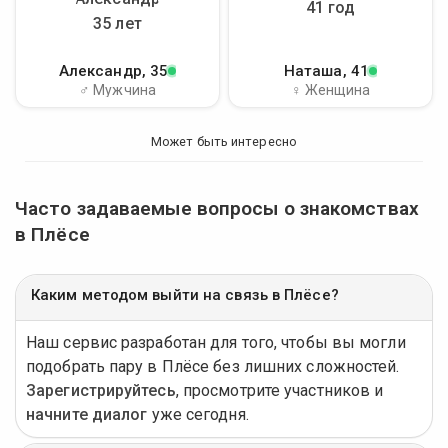
Александр
, 35
Наташа
, 41
♂ Мужчина
♀ Женщина
Может быть интересно
Часто задаваемые вопросы о знакомствах
в Плёсе
Каким методом выйти на связь в Плёсе?
Наш сервис разработан для того, чтобы вы могли
подобрать пару в Плёсе без лишних сложностей.
Зарегистрируйтесь
, просмотрите участников и
начните диалог
уже сегодня.