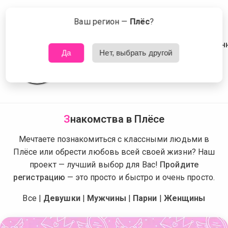
Сейчас знакомятся в Плёсе
Что это?
Ваш регион —
Плёс
?
Да
Нет, выбрать другой
З
накомства в Плёсе
Мечтаете познакомиться с классными людьми в
Плёсе или обрести любовь всей своей жизни? Наш
проект — лучший выбор для Вас!
Пройдите
регистрацию
— это просто и быстро и очень просто.
Все
|
Девушки
|
Мужчины
|
Парни
|
Женщины