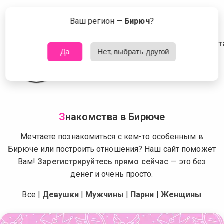
Сейчас знакомятся в Бирюче
Что это?
Ваш регион —
Бирюч
?
Да
Нет, выбрать другой
З
накомства в Бирюче
Мечтаете познакомиться с кем-то особенным в
Бирюче или построить отношения? Наш сайт поможет
Вам!
Зарегистрируйтесь прямо сейчас
— это без
денег и очень просто.
Все
|
Девушки
|
Мужчины
|
Парни
|
Женщины