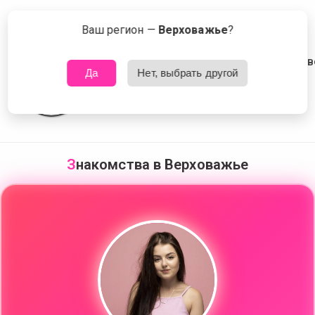
🤩
Сейчас знакомятся в Верховажье
Что это?
Ваш регион —
Верховажье
?
😍
Да
Нет, выбрать другой
😍
⭐
🖤
🔥
💐
❤️‍🔥
🥂
З
накомства в Верховажье
🔥
❤️‍🩹