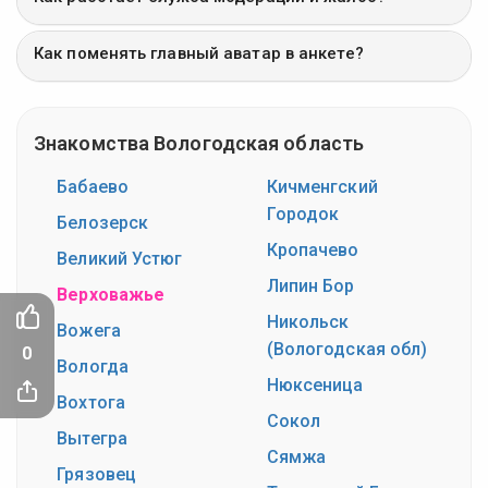
Как поменять главный аватар в анкете?
Знакомства Вологодская область
Бабаево
Кичменгский
Городок
Белозерск
Кропачево
Великий Устюг
Липин Бор
Верховажье
Никольск
Вожега
(Вологодская обл)
0
Вологда
Нюксеница
Вохтога
Сокол
Вытегра
Сямжа
Грязовец