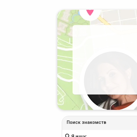
Поиск знакомств
Я ищу: