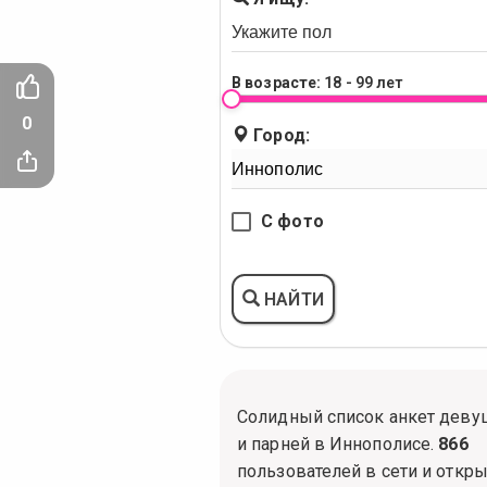
В возрасте:
18 - 99 лет
0
Город:
С фото
НАЙТИ
Солидный список анкет деву
и парней в Иннополисе.
866
пользователей в сети и откр