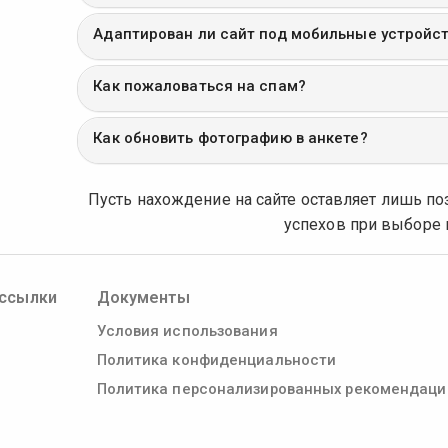
Адаптирован ли сайт под мобильные устройс
Как пожаловаться на спам?
Как обновить фотографию в анкете?
Пусть нахождение на сайте оставляет лишь по
успехов при выборе 
ссылки
Документы
Условия использования
Политика конфиденциальности
Политика персонализированных рекомендаци