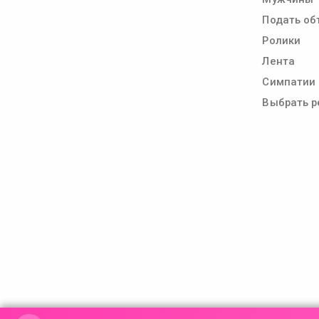
Подать об
Ролики
Лента
Симпатии
Выбрать р