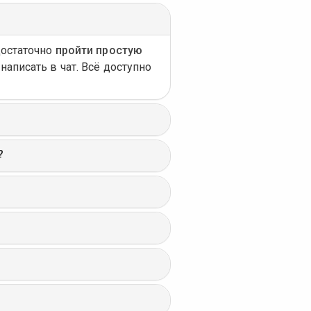
достаточно
пройти простую
написать в чат. Всё доступно
?