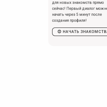
для новых знакомств прямо
сейчас! Первый диалог можн
начать через 5 минут после
создания профиля!
😍 НАЧАТЬ ЗНАКОМСТВ