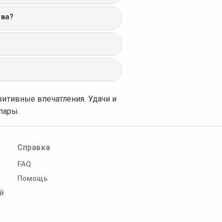
тва?
зитивные впечатления. Удачи и
пары.
Справка
FAQ
Помощь
й