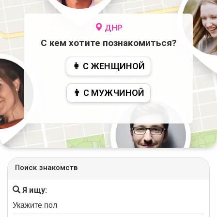
ДНР
С кем хотите познакомиться?
👩 С ЖЕНЩИНОЙ
👨 С МУЖЧИНОЙ
Поиск знакомств
Я ищу: