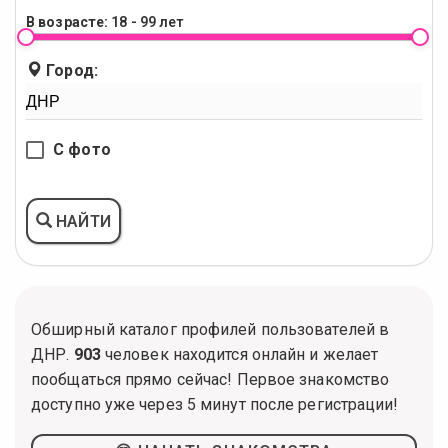
В возрасте:
18 - 99 лет
Город:
С фото
НАЙТИ
Обширный каталог профилей пользователей в
ДНР.
903
человек находится онлайн и желает
пообщаться прямо сейчас! Первое знакомство
доступно уже через 5 минут после регистрации!