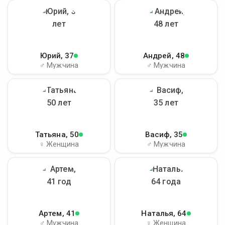
Юрий
, 37
Андрей
, 48
♂ Мужчина
♂ Мужчина
Татьяна
, 50
Васиф
, 35
♀ Женщина
♂ Мужчина
Артем
, 41
Наталья
, 64
♂ Мужчина
♀ Женщина