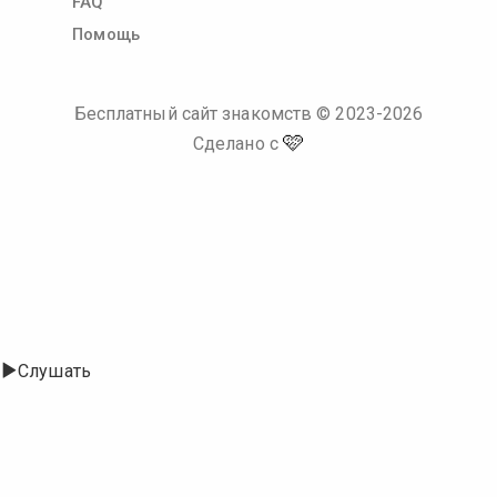
FAQ
Помощь
Бесплатный сайт знакомств
© 2023-
2026
🩷
Сделано с
Слушать