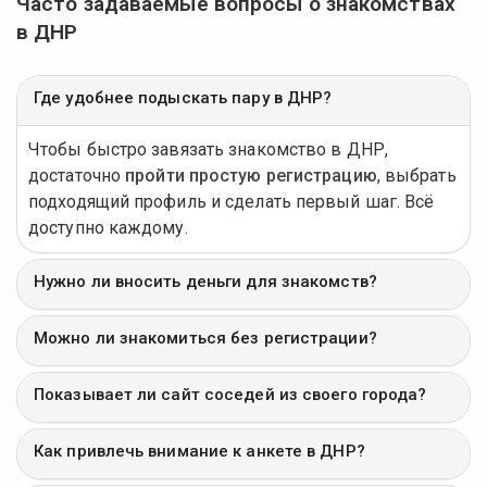
Часто задаваемые вопросы о знакомствах
в ДНР
Где удобнее подыскать пару в ДНР?
Чтобы быстро завязать знакомство в ДНР,
достаточно
пройти простую регистрацию
, выбрать
подходящий профиль и сделать первый шаг. Всё
доступно каждому.
Нужно ли вносить деньги для знакомств?
Можно ли знакомиться без регистрации?
Показывает ли сайт соседей из своего города?
Как привлечь внимание к анкете в ДНР?