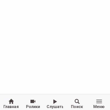
Главная
Ролики
Слушать
Поиск
Меню