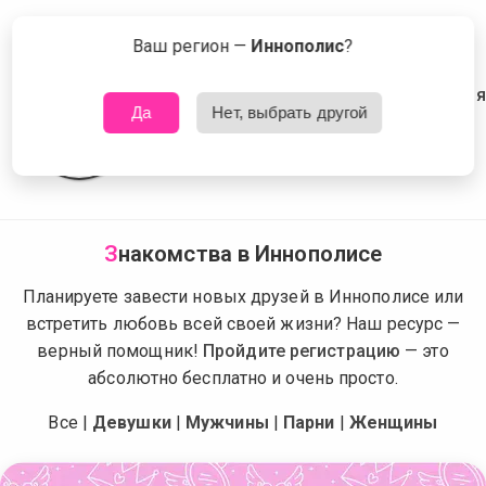
Сейчас знакомятся в Иннополисе
Что это?
Ваш регион —
Иннополис
?
Да
Нет, выбрать другой
З
накомства в Иннополисе
Планируете завести новых друзей в Иннополисе или
встретить любовь всей своей жизни? Наш ресурс —
верный помощник!
Пройдите регистрацию
— это
абсолютно бесплатно и очень просто.
Все
|
Девушки
|
Мужчины
|
Парни
|
Женщины