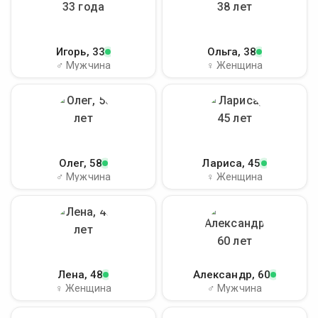
Игорь
, 33
Ольга
, 38
♂ Мужчина
♀ Женщина
Олег
, 58
Лариса
, 45
♂ Мужчина
♀ Женщина
Лена
, 48
Александр
, 60
♀ Женщина
♂ Мужчина