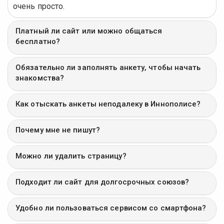
очень просто.
Платный ли сайт или можно общаться
бесплатно?
Обязательно ли заполнять анкету, чтобы начать
знакомства?
Как отыскать анкеты неподалеку в Иннополисе?
Почему мне не пишут?
Можно ли удалить страницу?
Подходит ли сайт для долгосрочных союзов?
Удобно ли пользоваться сервисом со смартфона?