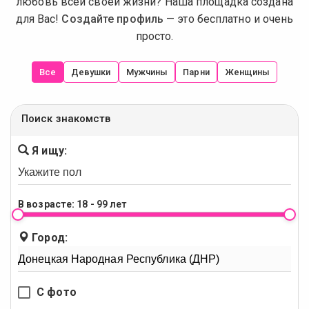
любовь всей своей жизни? Наша площадка создана
для Вас!
Создайте профиль
— это бесплатно и очень
просто.
Все
Девушки
Мужчины
Парни
Женщины
Поиск знакомств
Я ищу:
В возрасте:
18 - 99 лет
Город:
С фото