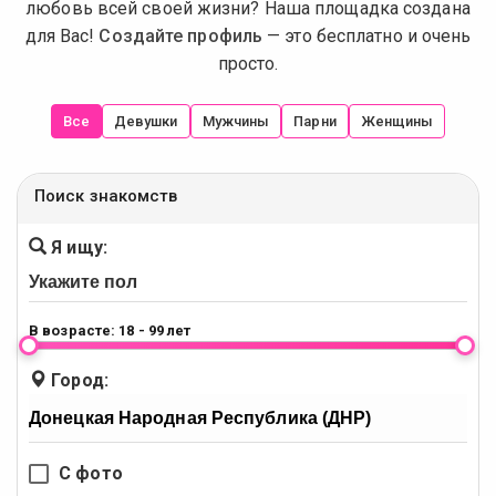
любовь всей своей жизни? Наша площадка создана
для Вас!
Создайте профиль
— это бесплатно и очень
просто.
Все
Девушки
Мужчины
Парни
Женщины
Поиск знакомств
Я ищу:
В возрасте:
18 - 99 лет
Город:
С фото