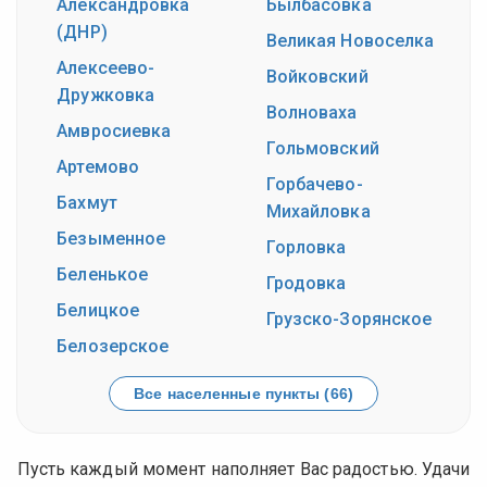
Александровка
Былбасовка
(ДНР)
Великая Новоселка
Алексеево-
Войковский
Дружковка
Волноваха
Амвросиевка
Гольмовский
Артемово
Горбачево-
Бахмут
Михайловка
Безыменное
Горловка
Беленькое
Гродовка
Белицкое
Грузско-Зорянское
Белозерское
Все населенные пункты (66)
Пусть каждый момент наполняет Вас радостью. Удачи