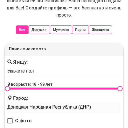
любовь всей своей жизни? Наша площадка создана
для Вас!
Создайте профиль
— это бесплатно и очень
просто.
Все
Девушки
Мужчины
Парни
Женщины
Поиск знакомств
Я ищу:
В возрасте:
18 - 99 лет
Город:
С фото