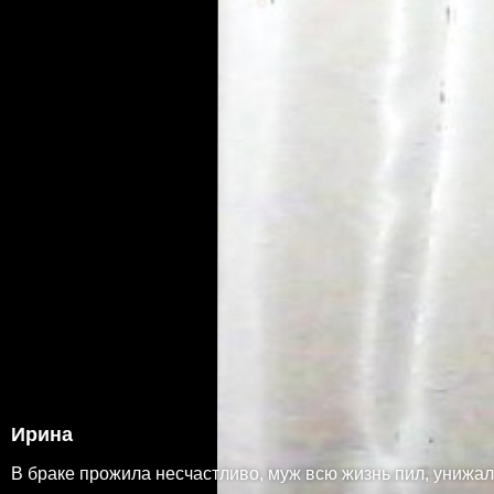
Ирина
В браке прожила несчастливо, муж всю жизнь пил, унижал,