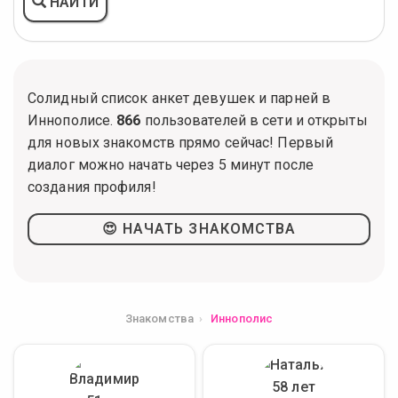
НАЙТИ
Солидный список анкет девушек и парней в
Иннополисе.
866
пользователей в сети и открыты
для новых знакомств прямо сейчас! Первый
диалог можно начать через 5 минут после
создания профиля!
😍 НАЧАТЬ ЗНАКОМСТВА
Знакомства
Иннополис