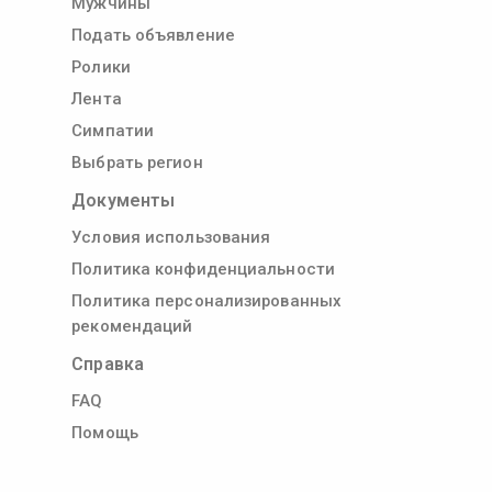
Мужчины
Подать объявление
Ролики
Лента
Симпатии
Выбрать регион
Документы
Условия использования
Политика конфиденциальности
Политика персонализированных
рекомендаций
Справка
FAQ
Помощь