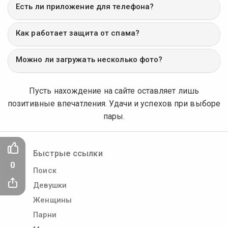
Есть ли приложение для телефона?
Как работает защита от спама?
Можно ли загружать несколько фото?
Пусть нахождение на сайте оставляет лишь
позитивные впечатления. Удачи и успехов при выборе
пары.
Быстрые ссылки
0
Поиск
Девушки
Женщины
Парни