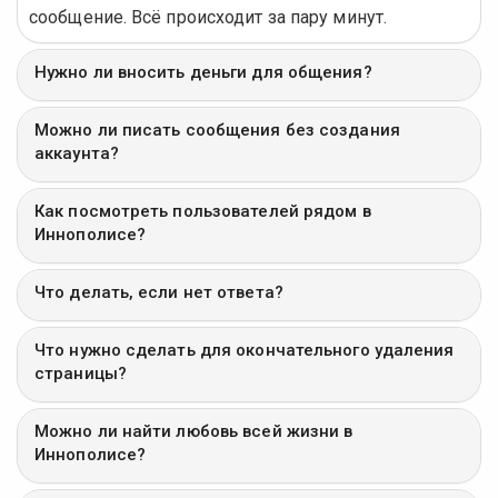
сообщение. Всё происходит за пару минут.
Нужно ли вносить деньги для общения?
Можно ли писать сообщения без создания
аккаунта?
Как посмотреть пользователей рядом в
Иннополисе?
Что делать, если нет ответа?
Что нужно сделать для окончательного удаления
страницы?
Можно ли найти любовь всей жизни в
Иннополисе?