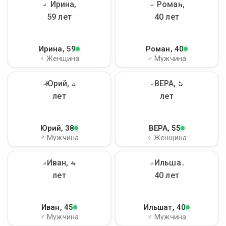
Ирина
, 59
Роман
, 40
♀ Женщина
♂ Мужчина
Юрий
, 38
ВЕРА
, 55
♂ Мужчина
♀ Женщина
Иван
, 45
Ильшат
, 40
♂ Мужчина
♂ Мужчина