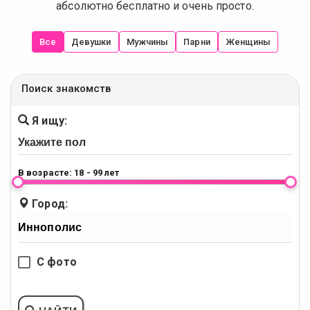
абсолютно бесплатно и очень просто.
Все
Девушки
Мужчины
Парни
Женщины
Поиск знакомств
Я ищу:
В возрасте:
18 - 99 лет
Город:
С фото