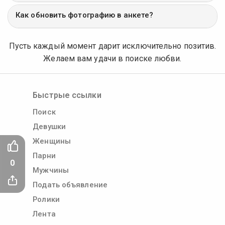
Как обновить фотографию в анкете?
Пусть каждый момент дарит исключительно позитив.
Желаем вам удачи в поиске любви.
Быстрые ссылки
Поиск
Девушки
Женщины
Парни
0
Мужчины
Подать объявление
Ролики
Лента