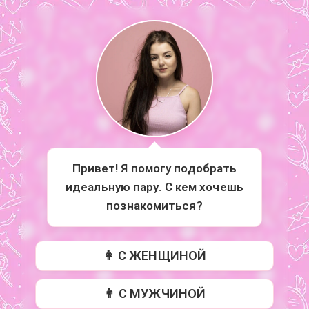
Привет! Я помогу подобрать
идеальную пару. С кем хочешь
познакомиться?
👩 С ЖЕНЩИНОЙ
👨 С МУЖЧИНОЙ