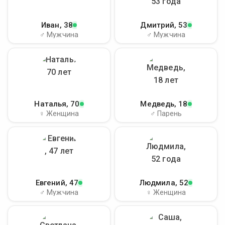
Иван
, 38
Дмитрий
, 53
♂ Мужчина
♂ Мужчина
Наталья
, 70
Медведь
, 18
♀ Женщина
♂ Парень
Евгений
, 47
Людмила
, 52
♂ Мужчина
♀ Женщина