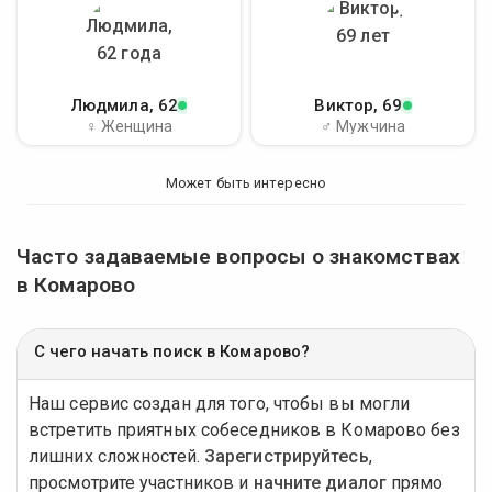
Людмила
, 62
Виктор
, 69
♀ Женщина
♂ Мужчина
Может быть интересно
Часто задаваемые вопросы о знакомствах
в Комарово
С чего начать поиск в Комарово?
Наш сервис создан для того, чтобы вы могли
встретить приятных собеседников в Комарово без
лишних сложностей.
Зарегистрируйтесь
,
просмотрите участников и
начните диалог
прямо