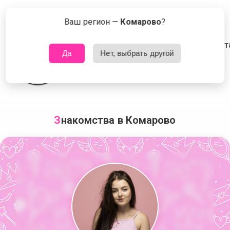
Сейчас знакомятся в Комарово
Что это?
Ваш регион —
Комарово
?
Да
Нет, выбрать другой
З
накомства в Комарово