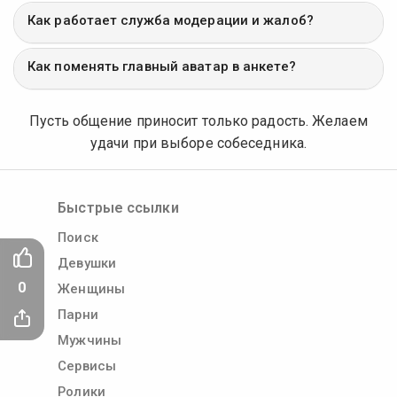
Как работает служба модерации и жалоб?
Как поменять главный аватар в анкете?
Пусть общение приносит только радость. Желаем
удачи при выборе собеседника.
Быстрые ссылки
Поиск
Девушки
0
Женщины
Парни
Мужчины
Сервисы
Ролики