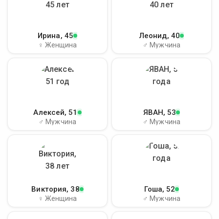
Ирина
, 45
Леонид
, 40
♀ Женщина
♂ Мужчина
Алексей
, 51
ЯВАН
, 53
♂ Мужчина
♂ Мужчина
Виктория
, 38
Гоша
, 52
♀ Женщина
♂ Мужчина