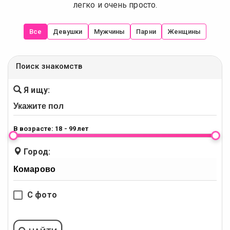
легко и очень просто.
Все
Девушки
Мужчины
Парни
Женщины
Поиск знакомств
Я ищу:
В возрасте:
18 - 99 лет
Город:
С фото