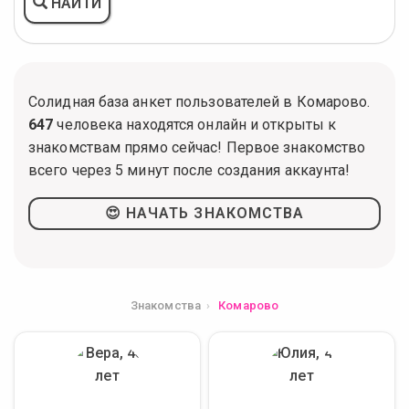
НАЙТИ
Солидная база анкет пользователей в Комарово.
647
человека находятся онлайн и открыты к
знакомствам прямо сейчас! Первое знакомство
всего через 5 минут после создания аккаунта!
😍 НАЧАТЬ ЗНАКОМСТВА
Знакомства
Комарово