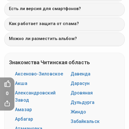
Есть ли версия для смартфонов?
Как работает защита от спама?
Можно ли разместить альбом?
Знакомства Читинская область
Аксеново-Зиловское
Давенда
Акша
Дарасун
Александровский
Дровяная
0
Завод
Дульдурга
Амазар
Жиндо
Арбагар
Забайкальск
Атамановка