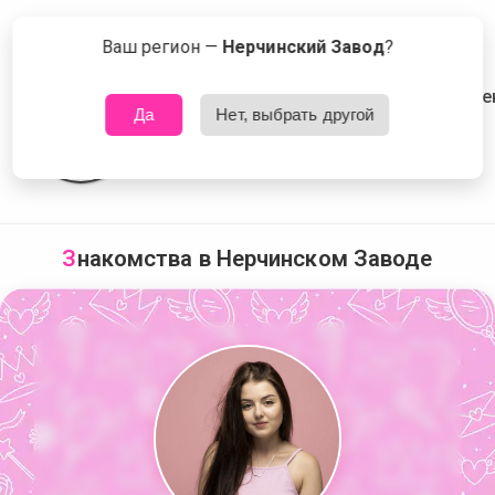
Сейчас знакомятся в Нерчинском Заводе
Что это?
Ваш регион —
Нерчинский Завод
?
Да
Нет, выбрать другой
З
накомства в Нерчинском Заводе