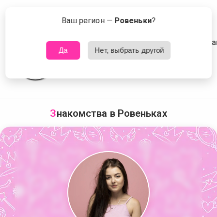
Сейчас знакомятся в Ровеньках
Что это?
Ваш регион —
Ровеньки
?
Да
Нет, выбрать другой
З
накомства в Ровеньках