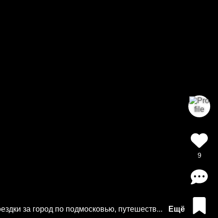
9
здки за город по подмосковью, путешеств...