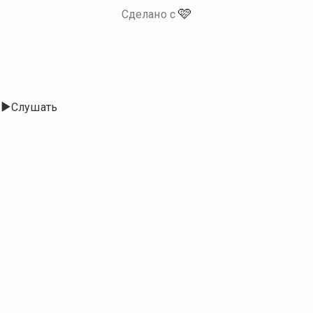
🩷
Сделано с
Слушать