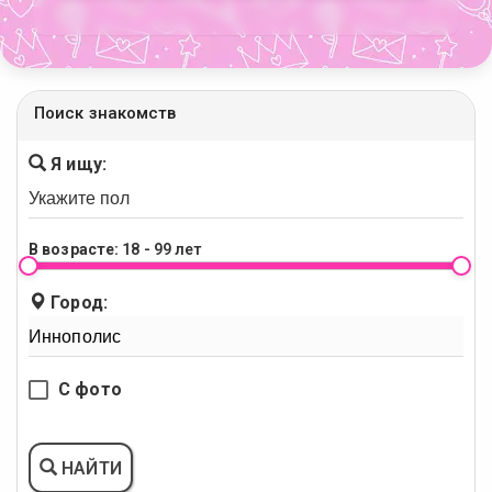
Поиск знакомств
Я ищу:
В возрасте:
18 - 99 лет
Город:
С фото
НАЙТИ