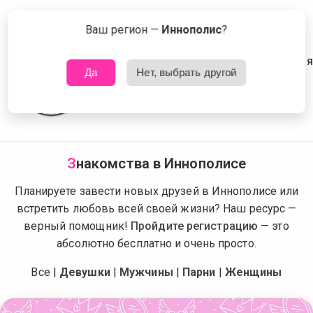
Сейчас знакомятся в Иннополисе
Что это?
Ваш регион —
Иннополис
?
Да
Нет, выбрать другой
З
накомства в Иннополисе
Планируете завести новых друзей в Иннополисе или
встретить любовь всей своей жизни? Наш ресурс —
верный помощник!
Пройдите регистрацию
— это
абсолютно бесплатно и очень просто.
Все
|
Девушки
|
Мужчины
|
Парни
|
Женщины