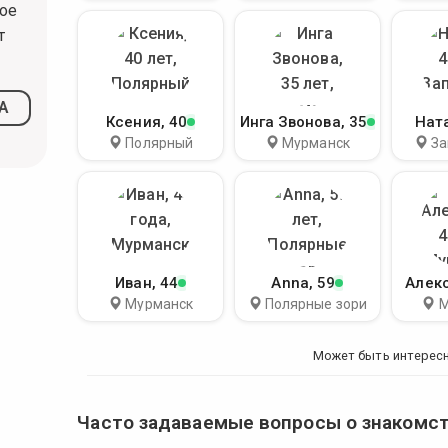
ое
т
А
Ксения
, 40
Инга Звонова
, 35
Нат
Полярный
Мурманск
За
Иван
, 44
Anna
, 59
Алек
Мурманск
Полярные зори
М
Может быть интерес
Часто задаваемые вопросы о знакомс