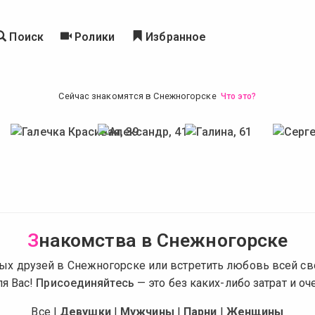
Поиск
Ролики
Избранное
Сейчас знакомятся в Снежногорске
Что это?
З
накомства в Снежногорске
ых друзей в Снежногорске или встретить любовь всей с
ля Вас!
Присоединяйтесь
— это без каких-либо затрат и оч
Все
|
Девушки
|
Мужчины
|
Парни
|
Женщины