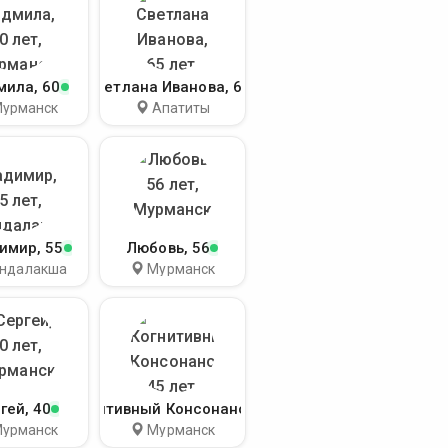
мила
, 60
Светлана Иванова
, 65
урманск
Апатиты
имир
, 55
Любовь
, 56
ндалакша
Мурманск
гей
, 40
Когнитивный Консонанс
, 45
урманск
Мурманск