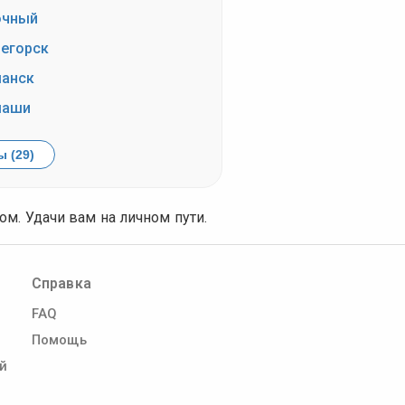
очный
егорск
анск
маши
 (29)
м. Удачи вам на личном пути.
Справка
FAQ
Помощь
й