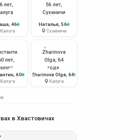
аша
, 46
Наталья
, 56
Калуга
Сухиничи
антин
, 60
Zharinova Olga
, 64
Калуга
Калуга
но
вах в Хвастовичах
?