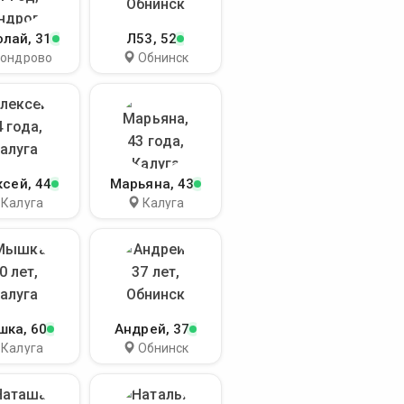
олай
, 31
Л53
, 52
ондрово
Обнинск
ксей
, 44
Марьяна
, 43
Калуга
Калуга
шка
, 60
Андрей
, 37
Калуга
Обнинск