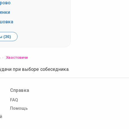
рово
енки
шовка
 (36)
ь
Хвастовичи
удачи при выборе собеседника.
Справка
FAQ
Помощь
й