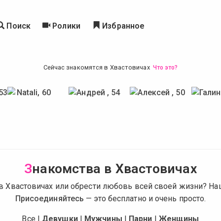
Поиск
Ролики
Избранное
Сейчас знакомятся в Хвастовичах
Что это?
З
накомства в Хвастовичах
в Хвастовичах или обрести любовь всей своей жизни? На
Присоединяйтесь
— это бесплатно и очень просто.
Все
|
Девушки
|
Мужчины
|
Парни
|
Женщины