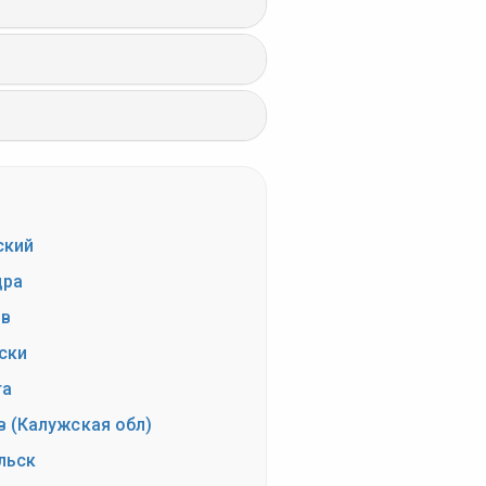
ский
дра
в
ски
га
в (Калужская обл)
льск