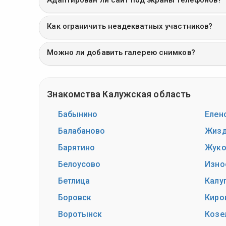
Как ограничить неадекватных участников?
Можно ли добавить галерею снимков?
Знакомства Калужская область
Бабынино
Елен
Балабаново
Жиз
Барятино
Жуко
Белоусово
Изно
Бетлица
Калу
Боровск
Киро
Воротынск
Козе