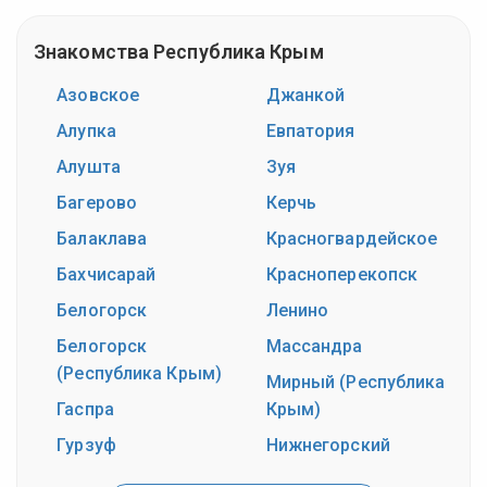
Знакомства Республика Крым
Азовское
Джанкой
Алупка
Евпатория
Алушта
Зуя
Багерово
Керчь
Балаклава
Красногвардейское
Бахчисарай
Красноперекопск
Белогорск
Ленино
Белогорск
Массандра
(Республика Крым)
Мирный (Республика
Гаспра
Крым)
Гурзуф
Нижнегорский