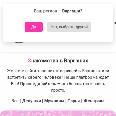
Сейчас знакомятся в Варгашах
Что это?
Ваш регион —
Варгаши
?
Да
Нет, выбрать другой
З
накомства в Варгашах
Желаете найти хороших товарищей в Варгашах или
встретить своего человека? Наша платформа ждет
Вас!
Присоединяйтесь
— это бесплатно и очень
просто.
Все
|
Девушки
|
Мужчины
|
Парни
|
Женщины