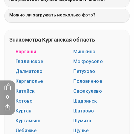
Можно ли загружать несколько фото?
Знакомства Курганская область
Варгаши
Мишкино
Глядянское
Мокроусово
Далматово
Петухово
Каргаполье
Половинное
Катайск
Сафакулево
0
Кетово
Шадринск
Курган
Шатрово
Куртамыш
Шумиха
Лебяжье
Щучье