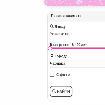
Поиск знакомств
Я ищу:
В возрасте:
18 - 99 лет
Город:
С фото
НАЙТИ