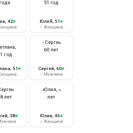
на
, 42
ЮлиЯ
, 51
Женщина
♀ Женщина
лана
, 51
Сергей
, 60
Женщина
♂ Мужчина
гей
, 38
Юлия
, 46
Мужчина
♀ Женщина