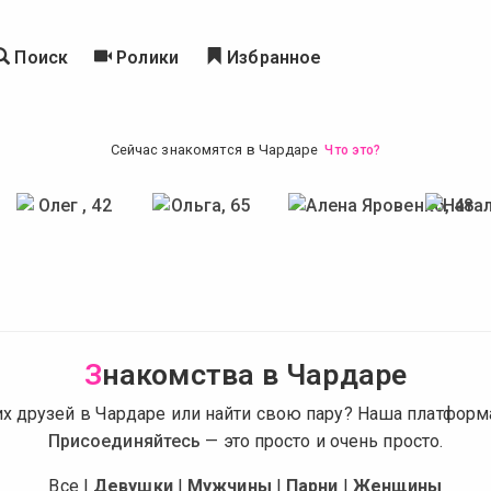
Поиск
Ролики
Избранное
Сейчас знакомятся в Чардаре
Что это?
З
накомства в Чардаре
х друзей в Чардаре или найти свою пару? Наша платформа
Присоединяйтесь
— это просто и очень просто.
Все
|
Девушки
|
Мужчины
|
Парни
|
Женщины