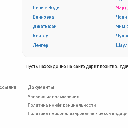
Белые Воды
Чард
Ванновка
Чаян
Джетысай
Чимк
Кентау
Чула
Ленгер
Шаул
Пусть нахождение на сайте дарит позитив. Уда
ссылки
Документы
Условия использования
Политика конфиденциальности
Политика персонализированных рекомендаци