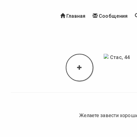
Главная
Сообщения
Желаете завести хороши