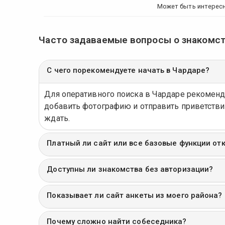
Может быть интерес
Часто задаваемые вопросы о знакомст
С чего порекомендуете начать в Чардаре?
Для оперативного поиска в Чардаре рекомен
добавить фотографию и отправить приветствие
ждать.
Платный ли сайт или все базовые функции от
Доступны ли знакомства без авторизации?
Показывает ли сайт анкеты из моего района?
Почему сложно найти собеседника?