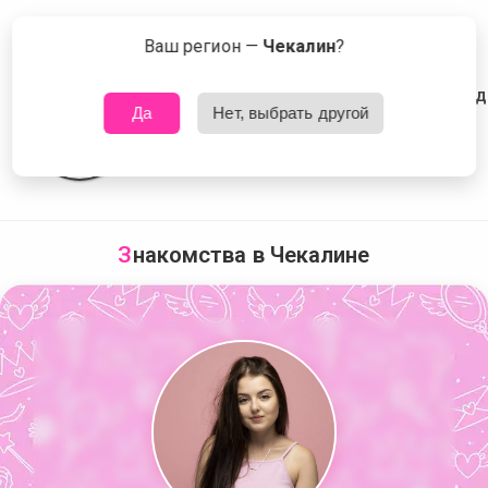
Сейчас знакомятся в Чекалине
Что это?
Ваш регион —
Чекалин
?
Да
Нет, выбрать другой
З
накомства в Чекалине