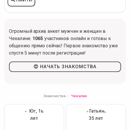
Огромный архив анкет мужчин и женщин в
Чекалине.
1065
участников онлайн и готовы к
общению прямо сейчас! Первое знакомство уже
спустя 5 минут после регистрации!
😍 НАЧАТЬ ЗНАКОМСТВА
Знакомства
Чекалин