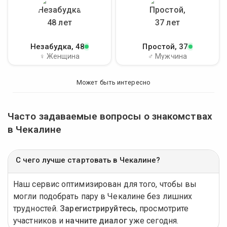
Незабудка
, 48
Простой
, 37
♀ Женщина
♂ Мужчина
Может быть интересно
Часто задаваемые вопросы о знакомствах
в Чекалине
С чего лучше стартовать в Чекалине?
Наш сервис оптимизирован для того, чтобы вы
могли подобрать пару в Чекалине без лишних
трудностей.
Зарегистрируйтесь
, просмотрите
участников и
начните диалог
уже сегодня.