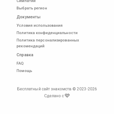
Симпатии
Выбрать регион
Документы
Условия использования
Политика конфиденциальности
Политика персонализированных
рекомендаций
Справка
FAQ
Помощь
Бесплатный сайт знакомств
© 2023-
2026
🩷
Сделано с