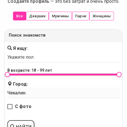
Создайте профиль
— это без затрат и очень просто.
Все
Девушки
Мужчины
Парни
Женщины
Поиск знакомств
Я ищу:
В возрасте:
18 - 99 лет
Город:
С фото
НАЙТИ