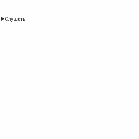
Слушать