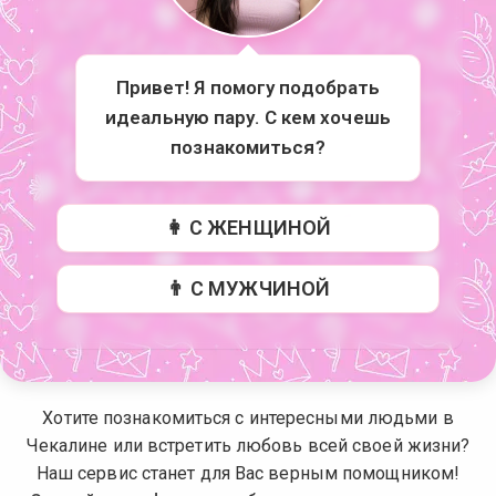
Привет! Я помогу подобрать
идеальную пару. С кем хочешь
познакомиться?
👩 С ЖЕНЩИНОЙ
👨 С МУЖЧИНОЙ
Хотите познакомиться с интересными людьми в
Чекалине или встретить любовь всей своей жизни?
Наш сервис станет для Вас верным помощником!