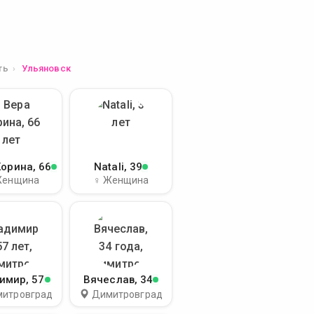
ть
Ульяновск
Корина
, 66
Natali
, 39
Женщина
♀ Женщина
имир
, 57
Вячеслав
, 34
итровград
Димитровград