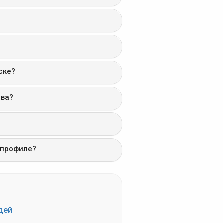
ске?
тва?
 профиле?
дей