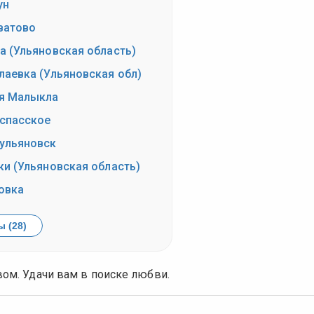
ун
ватово
а (Ульяновская область)
лаевка (Ульяновская обл)
я Малыкла
спасское
ульяновск
ки (Ульяновская область)
овка
 (28)
вом. Удачи вам в поиске любви.