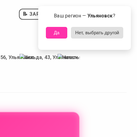
📝 ЗАРЕГИСТРИРОВАТЬСЯ
Ваш регион —
Ульяновск
?
Да
Нет, выбрать другой