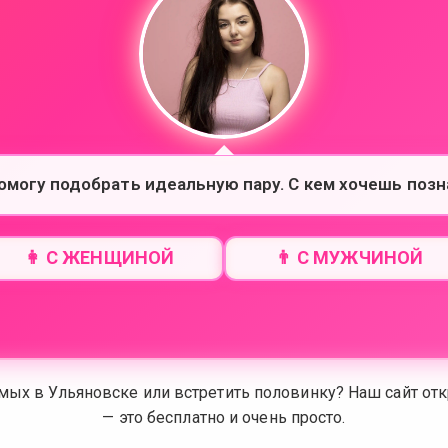
помогу подобрать идеальную пару. С кем хочешь поз
👩 С ЖЕНЩИНОЙ
👨 С МУЖЧИНОЙ
мых в Ульяновске или встретить половинку? Наш сайт отк
— это бесплатно и очень просто.