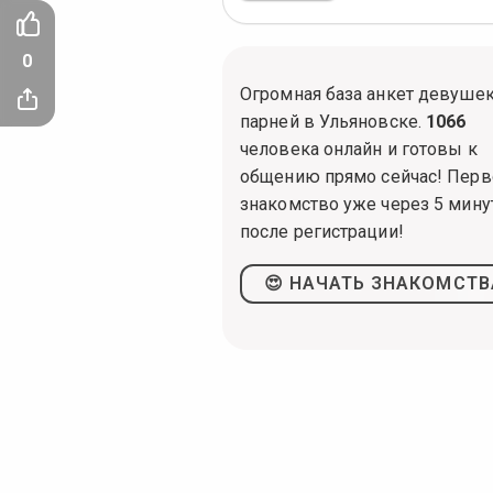
0
Огромная база анкет девушек
парней в Ульяновске.
1066
человека онлайн и готовы к
общению прямо сейчас! Перв
знакомство уже через 5 мину
после регистрации!
😍 НАЧАТЬ ЗНАКОМСТВ