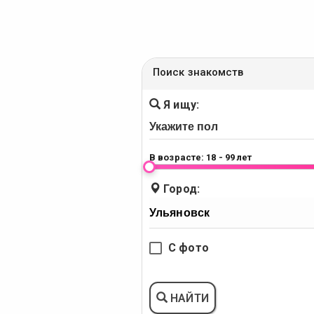
Поиск знакомств
Я ищу:
В возрасте:
18 - 99 лет
Город:
С фото
НАЙТИ