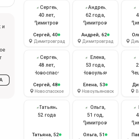
 и
Сергей
, 40
Андрей
, 62
Ол
Димитровград
Димитровград
Дим
ое
т
А
Сергей
, 48
Елена
, 53
Ди
Новоспасское
Новоульяновск
В
Татьяна
, 52
Ольга
, 51
Па