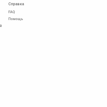
Справка
FAQ
Помощь
й