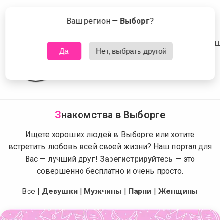
Сейчас знакомятся в Выборге
Что это?
Ваш регион —
Выборг
?
Да
Нет, выбрать другой
З
накомства в Выборге
Ищете хороших людей в Выборге или хотите
встретить любовь всей своей жизни? Наш портал для
Вас — лучший друг!
Зарегистрируйтесь
— это
совершенно бесплатно и очень просто.
Все
|
Девушки
|
Мужчины
|
Парни
|
Женщины