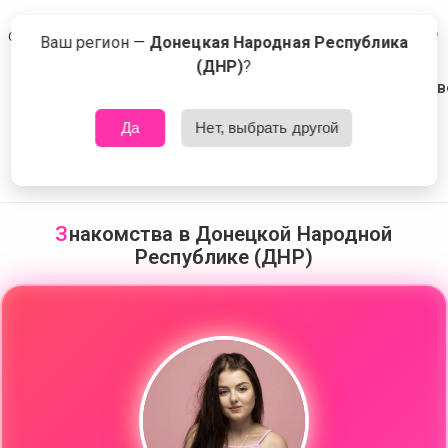
🥰
💚
Сейчас знакомятся в Донецкой Народной Республике (ДНР)
Что это?
Ваш регион —
Донецкая Народная Республика
(ДНР)
?
💗
💚
🌹
⚡
❤️‍🩹
💍
Да
Нет, выбрать другой
🌷
🥰
З
накомства в Донецкой Народной
❤️‍🔥
Республике (ДНР)
💜
💓
🥂