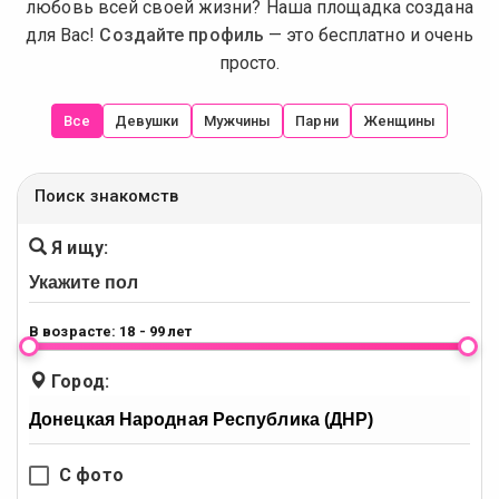
любовь всей своей жизни? Наша площадка создана
для Вас!
Создайте профиль
— это бесплатно и очень
просто.
Все
Девушки
Мужчины
Парни
Женщины
Поиск знакомств
Я ищу:
В возрасте:
18 - 99 лет
Город:
С фото