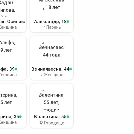
ан Осипова
, 40
Александр
, 18
Женщина
♂ Парень
ьфа
, 39
Вечнаявесна
, 44
Женщина
♀ Женщина
ерина
, 35
Валентина
, 55
Женщина
Городище