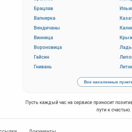
Брацлав
Ильи
Вапнярка
Каза
Вендичаны
Кали
Винница
Крыж
Вороновица
Лад
Гайсин
Липо
Гнивань
Лити
Все населенные пункты
Пусть каждый час на сервисе приносит позит
пути к счастью.
ссылки
Документы