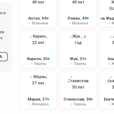
н и
Антон
, 49
Роман
, 49
Аксана Жад
♂ Мужчина
♂ Мужчина
♀ 
ое
ут
А
Кирилл
, 25
Жук
, 31
Ал
♂ Парень
♂ Парень
♀ 
Мария
, 37
Станислав
, 30
Екат
♀ Женщина
♂ Парень
♀ 