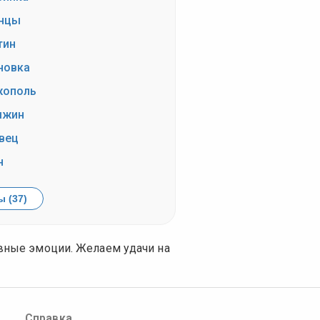
нцы
тин
новка
ополь
ыжин
вец
н
 (37)
ивные эмоции. Желаем удачи на
Справка