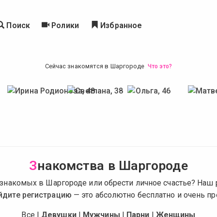
Поиск
Ролики
Избранное
Сейчас знакомятся в Шаргороде
Что это?
З
накомства в Шаргороде
 знакомых в Шаргороде или обрести личное счастье? Наш
йдите регистрацию
— это абсолютно бесплатно и очень пр
Все
|
Девушки
|
Мужчины
|
Парни
|
Женщины