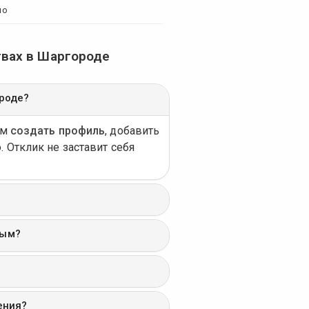
но
твах в Шаргороде
ороде?
ем
создать профиль
, добавить
 Отклик не заставит себя
ным?
ения?