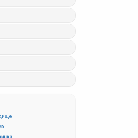
дище
ев
инка