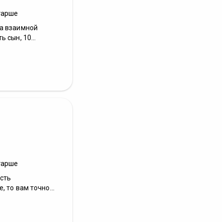
тарше
а взаимной
 сын, 10...
тарше
сть
 то вам точно...