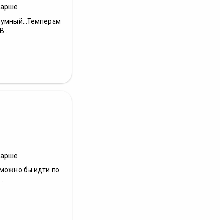
тарше
зумный...Темперам
...
тарше
 можно бы идти по
..