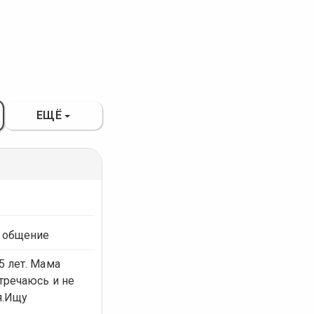
ЕЩЁ
 общение
5 лет. Мама
тречаюсь и не
я.Ищу