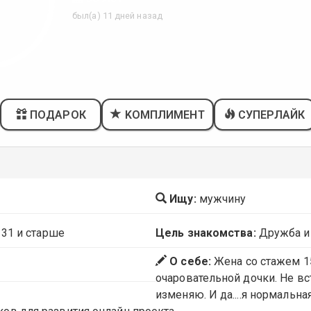
был(а) 11 дней назад
ПОДАРОК
KОМПЛИМЕНТ
СУПЕРЛАЙК
Ищу:
мужчину
 31 и старше
Цель знакомства:
Дружба и
О себе:
Жена со стажем 1
очаровательной дочки. Не вс
изменяю. И да....я нормальна