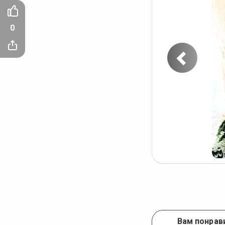
0
Пред
фото
Вам понрави