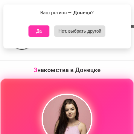
💜
✨
😍
🤍
Сейчас знакомятся в Донецке
🥰
Что это?
Ваш регион —
Донецк
?
Да
Нет, выбрать другой
🌷
💋
🥰
❤️‍🩹
🤎
З
накомства в Донецке
💌
💐
🤎