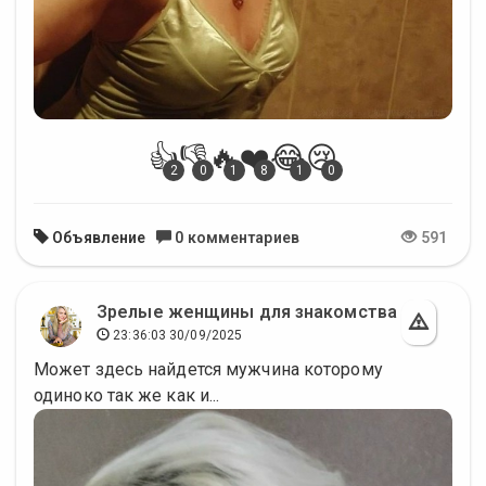
👍
👎
🔥
❤️
😂
😢
2
0
1
8
1
0
Объявление
0 комментариев
591
Зрелые женщины для знакомства
23:36:03 30/09/2025
Может здесь найдется мужчина которому
одиноко так же как и...