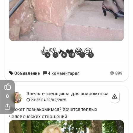
👍
👎
🔥
❤️
😂
😢
4
0
6
15
1
0
Объявление
4 комментария
899
Зрелые женщины для знакомства
0
23:36:04 30/09/2025
Может познакомимся? Хочется теплых
человеческих отношений