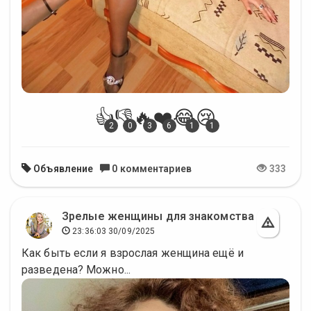
👍
👎
🔥
❤️
😂
😢
2
0
3
6
1
1
Объявление
0 комментариев
333
Зрелые женщины для знакомства
23:36:03 30/09/2025
Как быть если я взрослая женщина ещё и
разведена? Можно...