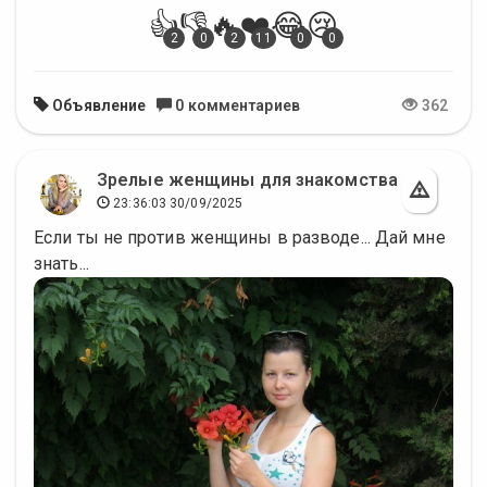
👍
👎
🔥
❤️
😂
😢
2
0
2
11
0
0
Объявление
0 комментариев
362
Зрелые женщины для знакомства
23:36:03 30/09/2025
Если ты не против женщины в разводе... Дай мне
знать...