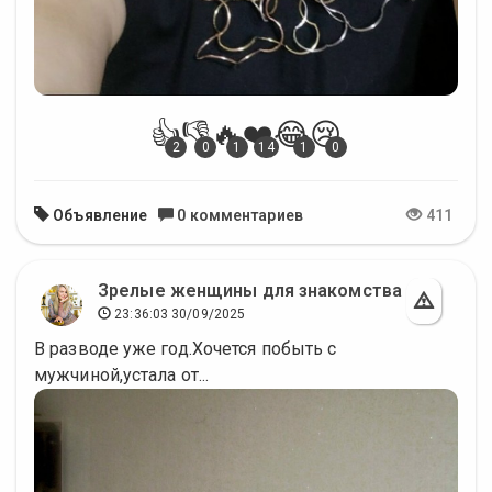
👍
👎
🔥
❤️
😂
😢
2
0
1
14
1
0
Объявление
0 комментариев
411
Зрелые женщины для знакомства
23:36:03 30/09/2025
В разводе уже год.Хочется побыть с
мужчиной,устала от...