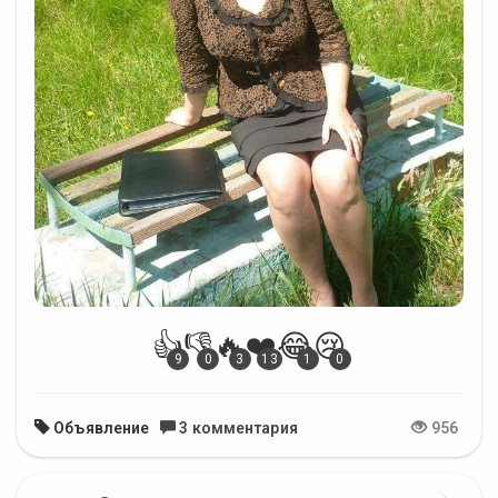
👍
👎
🔥
❤️
😂
😢
9
0
3
13
1
0
Объявление
3 комментария
956