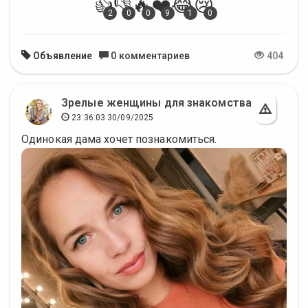
👍
👎
🔥
❤️
😂
😢
2
0
0
9
1
0
Объявление
0 комментариев
404
Зрелые женщины для знакомства
23:36:03 30/09/2025
Одинокая дама хочет познакомиться.