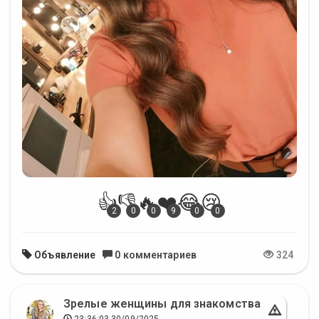
👍
👎
🔥
❤️
😂
😢
2
0
0
9
0
0
Объявление
0 комментариев
324
Зрелые женщины для знакомства