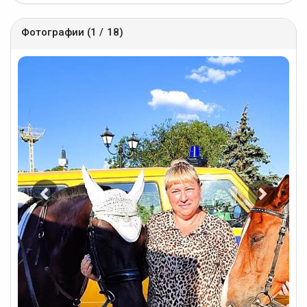
Фотографии (1 / 18)
Предыдущее
Следу
фото
фото