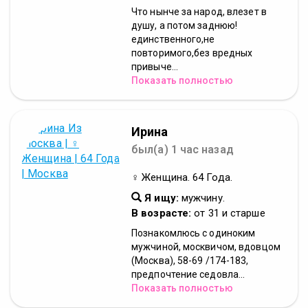
Что нынче за народ, влезет в
душу, а потом заднюю!
единственного,не
повторимого,без вредных
привыче...
Показать полностью
Ирина
был(а) 1 час назад
♀ Женщина. 64 Года.
Я ищу:
мужчину.
В возрасте:
от 31 и старше
Познакомлюсь с одиноким
мужчиной, москвичом, вдовцом
(Москва), 58-69 /174-183,
предпочтение седовла...
Показать полностью