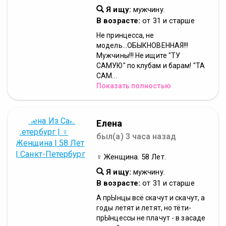
Я ищу:
мужчину.
В возрасте:
от 31 и старше
Не принцесса, не
модель...ОБЫКНОВЕННАЯ!!!
Мужчины!!! Не ищите "ТУ
САМУЮ" по клубам и барам! "ТА
САМ...
Показать полностью
Елена
был(а) 3 часа назад
♀ Женщина. 58 Лет.
Я ищу:
мужчину.
В возрасте:
от 31 и старше
А прЫнцы всё скачут и скачут, а
годы летят и летят, но тёти-
прЫнцессы не плачут - в засаде