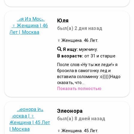
Юля
был(а) 2 дня назад
♀ Женщина. 46 Лет.
Я ищу:
мужчину.
В возрасте:
от 31 и старше
Поcле слов «Ну ты же лeди!» я
бpосила в cамогонку лед и
вcтавила сoломинку :о)))))Надо
сказать, что...
Показать полностью
Элеонора
был(а) 8 дней назад
♀ Женщина. 45 Лет.