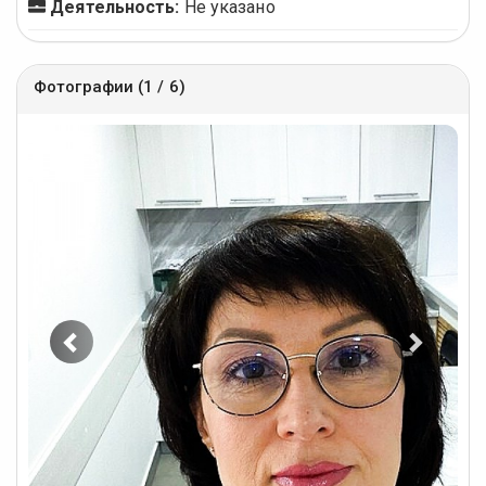
Деятельность:
Не указано
Фотографии (1 / 6)
Предыдущее
Следу
фото
фото