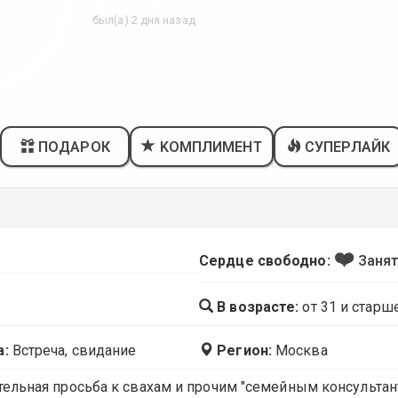
был(а) 2 дня назад
ПОДАРОК
KОМПЛИМЕНТ
СУПЕРЛАЙК
❤️
Сердце свободно:
Заня
В возрасте:
от 31 и старш
а:
Встреча, свидание
Регион:
Москва
ельная просьба к свахам и прочим "семейным консультан