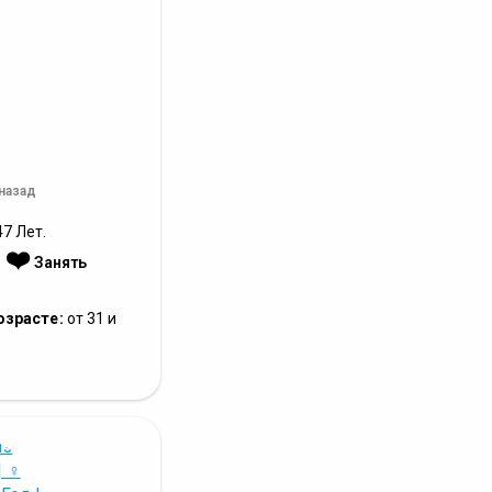
 назад
7 Лет.
❤️
:
Занять
озрасте:
от 31 и
е