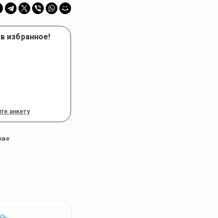
в избранное!
те анкету
кве