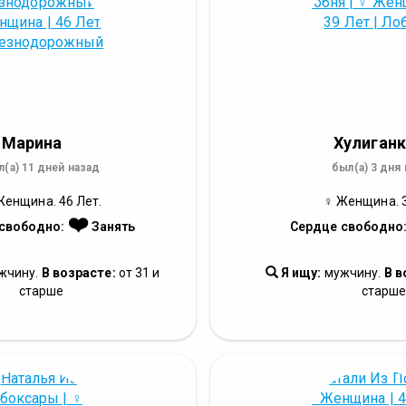
Марина
Хулиганк
л(а) 11 дней назад
был(а) 3 дня
Женщина. 46 Лет.
♀ Женщина. 3
❤️
свободно:
Занять
Сердце свободно
жчину.
В возрасте:
от 31 и
Я ищу:
мужчину.
В в
старше
старш