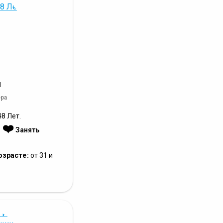
я
ера
8 Лет.
❤️
:
Занять
озрасте:
от 31 и
е