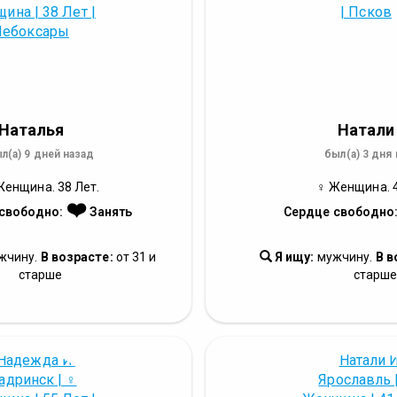
Наталья
Натали
л(а) 9 дней назад
был(а) 3 дня
Женщина. 38 Лет.
♀ Женщина. 4
❤️
свободно:
Занять
Сердце свободно
жчину.
В возрасте:
от 31 и
Я ищу:
мужчину.
В в
старше
старш