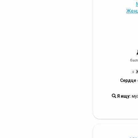
был(
♀ 
Сердце 
Я ищу:
му