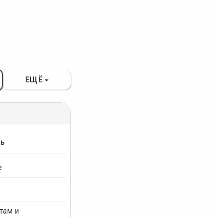
ЕЩЁ
ть
е
там и