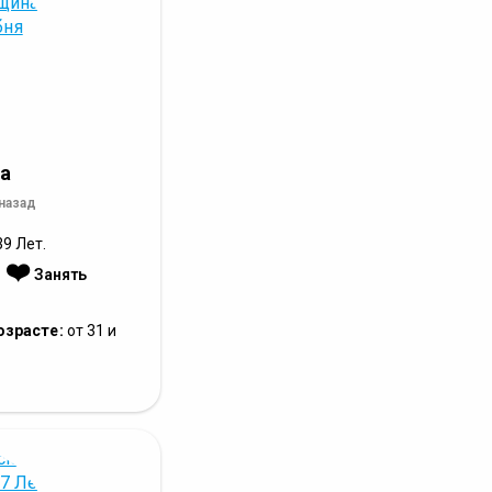
а
 назад
9 Лет.
❤️
:
Занять
озрасте:
от 31 и
е