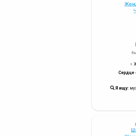
бы
♀ 
Сердце 
Я ищу:
му