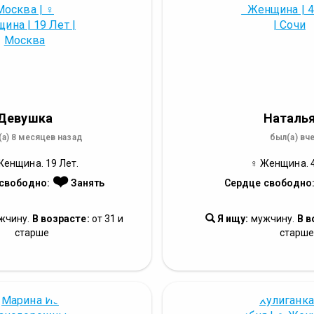
Девушка
Наталь
а) 8 месяцев назад
был(а) вч
Женщина. 19 Лет.
♀ Женщина. 4
❤️
свободно:
Занять
Сердце свободно
жчину.
В возрасте:
от 31 и
Я ищу:
мужчину.
В в
старше
старш