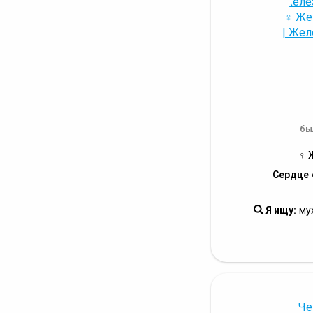
бы
♀ 
Сердце 
Я ищу:
му