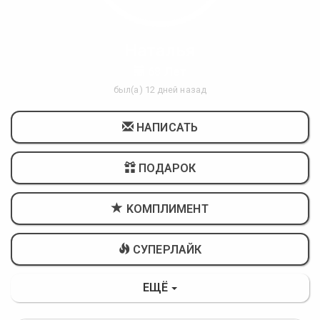
Наталья
68 Лет
был(а) 12 дней назад
НАПИСАТЬ
ПОДАРОК
KОМПЛИМЕНТ
СУПЕРЛАЙК
ЕЩЁ