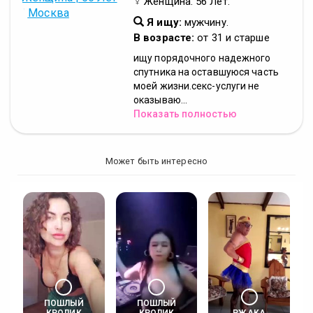
♀ Женщина. 56 Лет.
Я ищу:
мужчину.
В возрасте:
от 31 и старше
ищу порядочного надежного
спутника на оставшуюся часть
моей жизни.секс-услуги не
оказываю...
Показать полностью
Может быть интересно
ПОШЛЫЙ
ПОШЛЫЙ