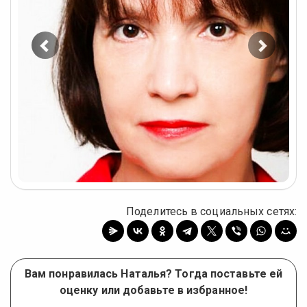
Предыдущее
Следу
фото
фото
Поделитесь в социальных сетях:
Вам понравилась Наталья? Тогда поставьте ей
оценку или добавьте в избранное!