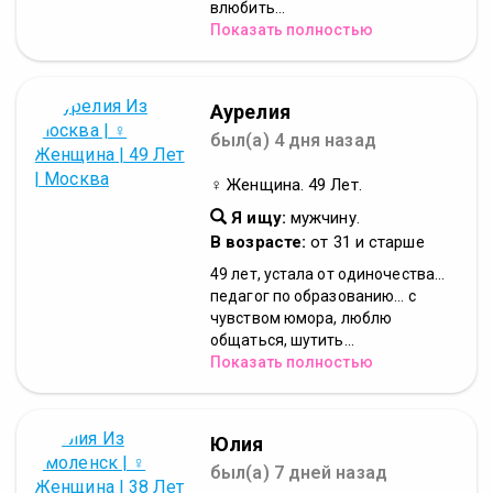
влюбить...
Показать полностью
Аурелия
был(а) 4 дня назад
♀ Женщина. 49 Лет.
Я ищу:
мужчину.
В возрасте:
от 31 и старше
49 лет, устала от одиночества...
педагог по образованию... с
чувством юмора, люблю
общаться, шутить...
Показать полностью
Юлия
был(а) 7 дней назад