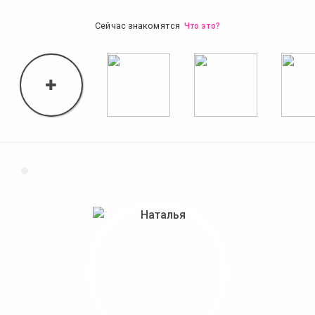
Сейчас знакомятся
Что это?