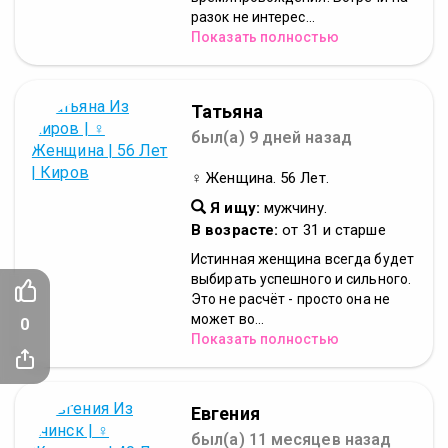
разок не интерес...
Показать полностью
Татьяна
был(а) 9 дней назад
♀ Женщина. 56 Лет.
Я ищу:
мужчину.
В возрасте:
от 31 и старше
Истинная женщина всегда будет
выбирать успешного и сильного.
Это не расчёт - просто она не
может во...
0
Показать полностью
Евгения
был(а) 11 месяцев назад