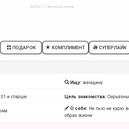
был(а) 11 месяцев назад
ПОДАРОК
KОМПЛИМЕНТ
СУПЕРЛАЙК
Ищу:
женщину
 31 и старше
Цель знакомства:
Серьёзны
О себе:
Не пью не курю в
ома
образ жизни