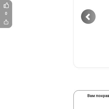
0
Пред
фото
Вам понрав