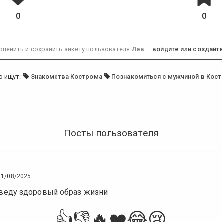
0
0
оценить и сохранить анкету пользователя
Лев
—
войдите или создайте
о ищут:
Знакомства Кострома
Познакомиться с мужчиной в Кос
Посты пользователя
31/08/2025
 веду здоровый образ жизни
👍
👎
🔥
❤️
😂
😢