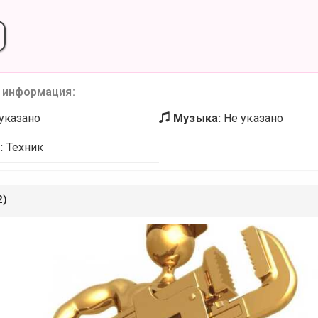
 информация:
указано
Музыка:
Не указано
:
Техник
2)