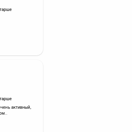
старше
старше
очень активный,
м...