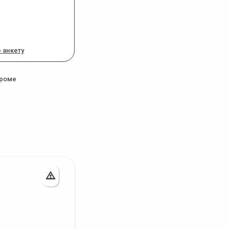
 анкету
троме