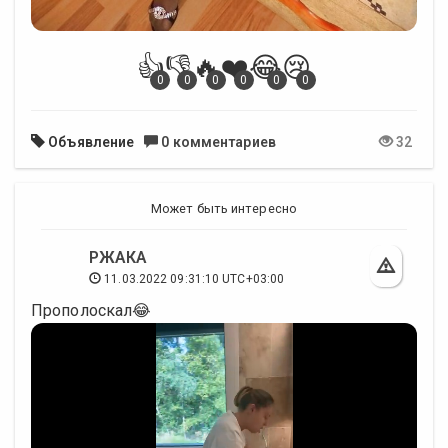
👍
👎
🔥
❤️
😂
😢
0
0
0
0
0
0
Объявление
0 комментариев
32
Может быть интересно
РЖАКА
11.03.2022 09:31:10 UTC+03:00
Прополоскал😂