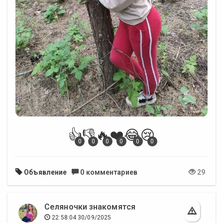
👍
👎
🔥
❤️
😂
😢
0
0
0
0
0
0
Объявление
0 комментариев
29
Селяночки знакомятся
22:58:04 30/09/2025