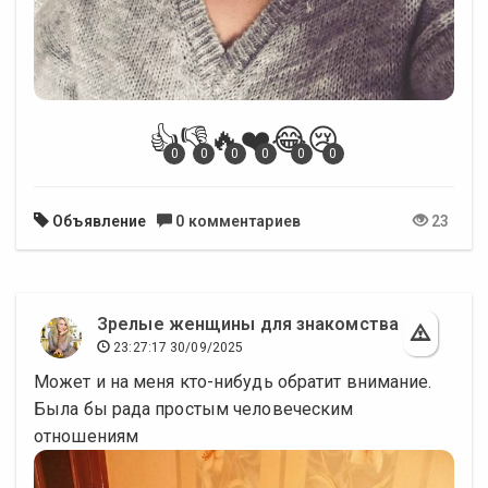
👍
👎
🔥
❤️
😂
😢
0
0
0
0
0
0
Объявление
0 комментариев
23
Зрелые женщины для знакомства
23:27:17 30/09/2025
Может и на меня кто-нибудь обратит внимание.
Была бы рада простым человеческим
отношениям