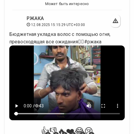
Может быть интересно
РЖАКА
12.08.2025 15:15:29 UTC+03:00
Бюджетная укладка волос с помощью огня,
превосходящая все ожидания💇‍♂#ржака
👍
👎
🔥
❤️
😂
😢