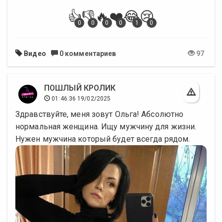
👍
👎
🔥
❤️
😂
😢
0
0
0
0
1
0
Видео
0 комментариев
97
ПОШЛЫЙ КРОЛИК
01:46:36 19/02/2025
Здравствуйте, меня зовут Ольга! Абсолютно
нормальная женщина. Ищу мужчину для жизни.
Нужен мужчина который будет всегда рядом.