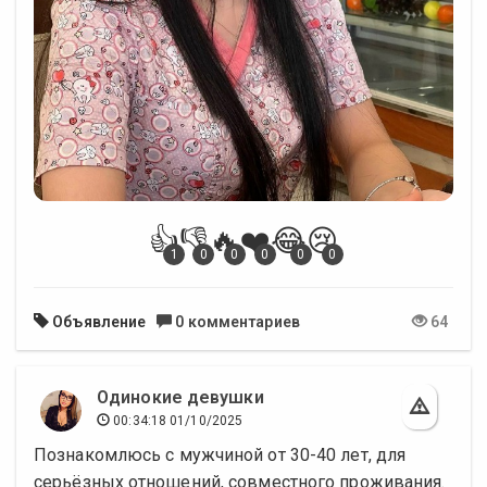
👍
👎
🔥
❤️
😂
😢
1
0
0
0
0
0
Объявление
0 комментариев
64
Одинокие девушки
00:34:18 01/10/2025
Познакомлюсь с мужчиной от 30-40 лет, для
серьёзных отношений, совместного проживания.