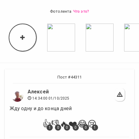
Фотолента
Что это?
Пост #44311
Алексей
14:34:00 01/10/2025
Жду одну и до конца дней
👍
👎
🔥
❤️
😂
😢
1
0
0
0
0
1