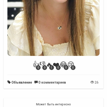
👍
👎
🔥
❤️
😂
😢
0
0
1
0
0
0
Объявление
0 комментариев
26
Может быть интересно