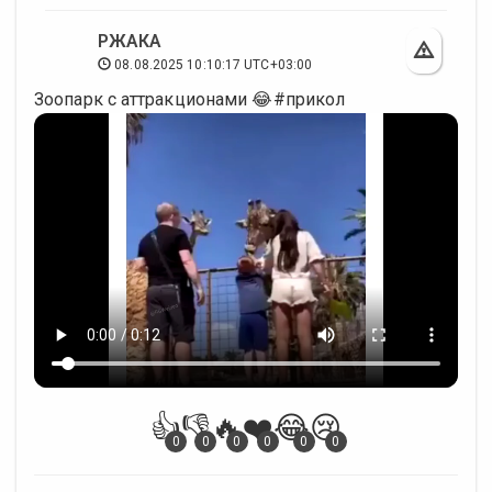
РЖАКА
08.08.2025 10:10:17 UTC+03:00
Зоопарк с аттракционами 😂#прикол
👍
👎
🔥
❤️
😂
😢
0
0
0
0
0
0