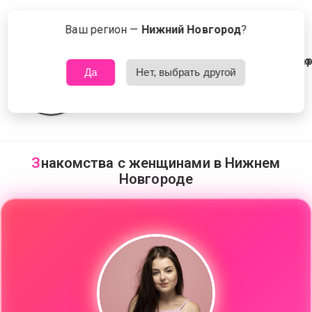
💛
🤍
⚡
💘
Сейчас знакомятся в Нижнем Новгороде
Что это?
Ваш регион —
Нижний Новгород
?
😘
🤎
Да
Нет, выбрать другой
🤎
🤍
💘
🌹
🤎
З
накомства с женщинами в Нижнем
⚡
Новгороде
🖤
💜
💜