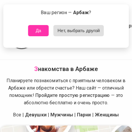
Сейчас знакомятся в Арбаже
Что это?
Ваш регион —
Арбаж
?
Да
Нет, выбрать другой
З
накомства в Арбаже
Планируете познакомиться с приятным человеком в
Арбаже или обрести счастье? Наш сайт — отличный
помощник!
Пройдите простую регистрацию
— это
абсолютно бесплатно и очень просто.
Все
|
Девушки
|
Мужчины
|
Парни
|
Женщины