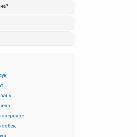
она?
сук
ат
вань
нево
нозерское
нообск
иха