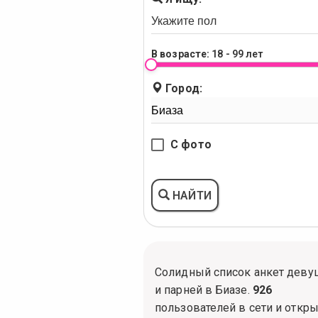
В возрасте:
18 - 99 лет
Город:
С фото
НАЙТИ
Солидный список анкет деву
и парней в Биазе.
926
пользователей в сети и откр