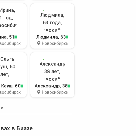
ина
, 51
Людмила
, 63
восибирск
Новосибирск
 Кеуш
, 60
Александр
, 38
восибирск
Новосибирск
но
вах в Биазе