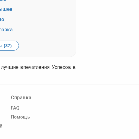
ышев
но
овка
 (37)
лучшие впечатления. Успехов в
Справка
FAQ
Помощь
й