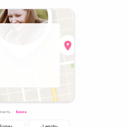
ласть
Биаза