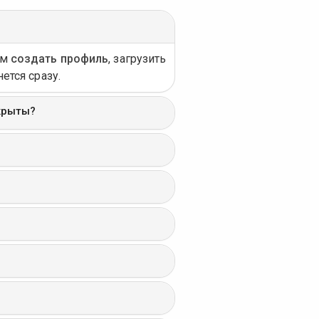
ем
создать профиль
, загрузить
ется сразу.
крыты?