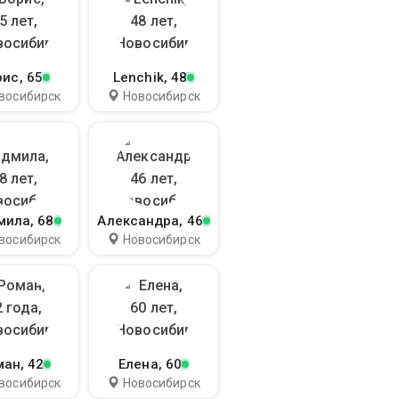
рис
, 65
Lenchik
, 48
восибирск
Новосибирск
мила
, 68
Александра
, 46
восибирск
Новосибирск
ман
, 42
Елена
, 60
восибирск
Новосибирск