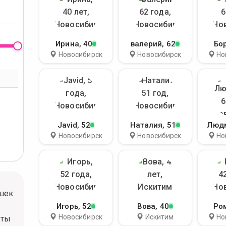
Ирина
, 40
валерий
, 62
Бо
Новосибирск
Новосибирск
Но
Javid
, 52
Наталия
, 51
Люд
Новосибирск
Новосибирск
Но
шек
Игорь
, 52
Вова
, 40
Ро
Новосибирск
Искитим
Но
ыты