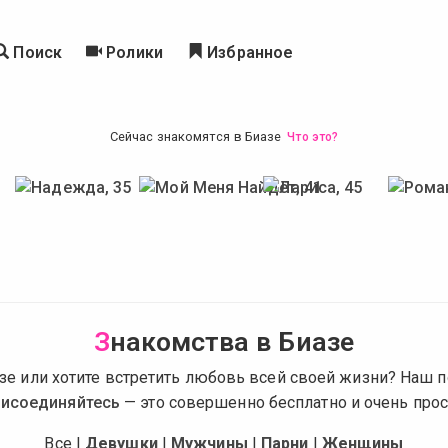
Поиск
Ролики
Избранное
Сейчас знакомятся в Биазе
Что это?
З
накомства в Биазе
е или хотите встретить любовь всей своей жизни? Наш по
исоединяйтесь
— это совершенно бесплатно и очень прос
Все
|
Девушки
|
Мужчины
|
Парни
|
Женщины